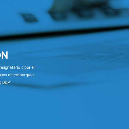
ÓN
nsignatario o por el
casos de embarques
o DDP”.